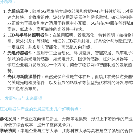
分领域：
光通信器件
：随着5G网络的大规模部署和数据中心的持续扩张，对
速光模块、光收发组件、波分复用器等器件的需求激增。镇江的相关
业正致力于研发和生产适用于数据中心互联、5G前传/中回传等领域
高速、低成本、高可靠性的光器件与模块。
LED与半导体照明器件
：在通用照明、景观亮化、特种照明（如植物
明、紫外消杀）等领域，镇江的LED芯片封装、灯具设计与制造已形
一定规模，并逐步向智能化、高品质方向升级。
光电传感器件
：应用于工业自动化、环境监测、智能家居、汽车电子
领域的各类光电传感器，如光电开关、图像传感器、红外探测器等，
镇江企业着力发展的另一个方向，契合了物联网和智能制造的发展趋
势。
光伏与新能源器件
：虽然光伏产业链主体在外，但镇江在光伏逆变器
的关键光电检测部件、以及新兴的钙钛矿等新型光伏材料的研发与试
方面也有所布局。
、 发展特点与未来展望
江光电器件产业的发展呈现出几个鲜明特点：
群化发展
：产业正在向镇江新区、丹阳等地集聚，形成上下游协作的产业
，降低了综合成本，提升了整体竞争力。
学研协同
：本地企业与江苏大学、江苏科技大学等高校建立了紧密的合作