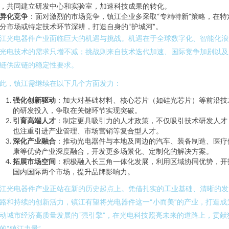
，共同建立研发中心和实验室，加速科技成果的转化。
异化竞争
：面对激烈的市场竞争，镇江企业多采取“专精特新”策略，在特
分市场或特定技术环节深耕，打造自身的“护城河”。
江光电器件产业面临巨大的机遇与挑战。机遇在于全球数字化、智能化浪
光电技术的需求只增不减；挑战则来自技术迭代加速、国际竞争加剧以及
链供应链的稳定性要求。
此，镇江需继续在以下几个方面发力：
强化创新驱动
：加大对基础材料、核心芯片（如硅光芯片）等前沿技
的研发投入，争取在关键环节实现突破。
引育高端人才
：制定更具吸引力的人才政策，不仅吸引技术研发人才
也注重引进产业管理、市场营销等复合型人才。
深化产业融合
：推动光电器件与本地及周边的汽车、装备制造、医疗
康等优势产业深度融合，开发更多场景化、定制化的解决方案。
拓展市场空间
：积极融入长三角一体化发展，利用区域协同优势，开
国内国际两个市场，提升品牌影响力。
江光电器件产业正站在新的历史起点上。凭借扎实的工业基础、清晰的发
路和持续的创新活力，镇江有望将光电器件这一“小而美”的产业，打造成
动城市经济高质量发展的“强引擎”，在光电科技照亮未来的道路上，贡献
的“镇江力量”。