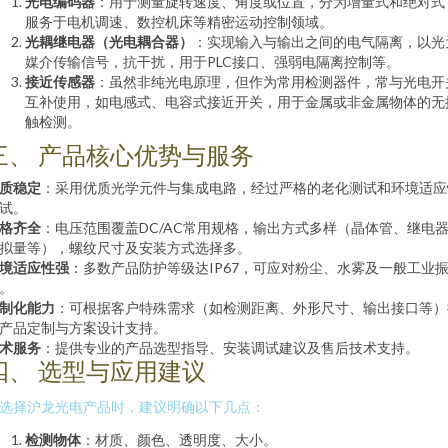
光电编码器
：用于测量旋转速度、角度或位置，分为增量式和绝对式
服务于电机调速、数控机床等精密运动控制领域。
光耦继电器（光电耦合器）
：实现输入与输出之间的电气隔离，以光
媒介传输信号，抗干扰，用于PLC接口、强弱电隔离控制等。
接近传感器
：虽然非纯光电原理，但作为常用检测器件，常与光电开
互补使用，如电感式、电容式接近开关，用于金属或非金属物体的无
触检测。
三、 产品核心优势与服务
质稳定
：采用优质光学元件与集成电路，经过严格的老化测试和环境适应
试。
格齐全
：电压范围覆盖DC/AC常用规格，输出方式多样（晶体管、继电
拟量等），螺纹尺寸及安装方式选择多。
境适应性强
：多数产品防护等级达IP67，可应对粉尘、水雾及一般工业
。
制化能力
：可根据客户特殊需求（如检测距离、外形尺寸、输出接口等）
产品定制与方案设计支持。
术服务
：提供专业的产品选型指导、安装调试建议及售后技术支持。
四、 选型与应用建议
选择沪龙光电产品时，建议明确以下几点：
检测物体
：材质、颜色、透明度、大小。