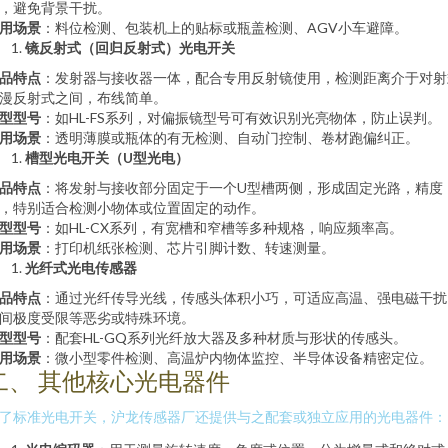
，避免背景干扰。
用场景
：料位检测、包装机上的贴标或瓶盖检测、AGV小车避障。
镜反射式（回归反射式）光电开关
品特点
：发射器与接收器一体，配合专用反射镜使用，检测距离介于对射
漫反射式之间，布线简单。
型型号
：如HL-FS系列，对偏振镜型号可有效识别光亮物体，防止误判。
用场景
：透明薄膜或瓶体的有无检测、自动门控制、卷材跑偏纠正。
槽型光电开关（U型光电）
品特点
：将发射与接收部分固定于一个U型槽两侧，形成固定光路，精度
，特别适合检测小物体或位置固定的动作。
型型号
：如HL-CX系列，有宽槽和窄槽等多种规格，响应频率高。
用场景
：打印机纸张检测、芯片引脚计数、转速测量。
光纤式光电传感器
品特点
：通过光纤传导光线，传感头体积小巧，可适应高温、强电磁干扰
间极度受限等恶劣或特殊环境。
型型号
：配套HL-GQ系列光纤放大器及多种材质与形状的传感头。
用场景
：微小型零件检测、高温炉内物体监控、半导体设备精密定位。
二、 其他核心光电器件
了标准光电开关，沪龙传感器厂还提供与之配套或独立应用的光电器件：