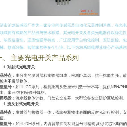
清市沪龙传感器厂作为一家专业的传感器及自动化元器件制造商，在光电
领域拥有成熟的产品线与技术积累。其光电开关及各类光电器件以稳定性
、响应速度快、适应性强等特点，广泛应用于自动化控制、安防监控、包
械、物流分拣、智能家居等多个行业。以下为您系统梳理其核心产品系列
一、 主要光电开关产品系列
对射式光电开关
品特点
：由分离的发射器和接收器组成，检测距离远，抗干扰能力强，适
检测不透明物体。
型型号
：如HL-GD系列，检测距离从数厘米到数十米不等，提供NPN/PN
出、常开/常闭等多种规格。
用场景
：流水线物体计数、门禁安全光幕、大型设备安全防护区域检测。
漫反射式光电开关
品特点
：发射器与接收器一体，依靠被测物体表面的反射光进行检测，安
便。
型型号
：如HL-DM系列，内含背景抑制功能型号可精确识别特定距离内