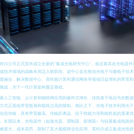
特尔公司正式宣布成立全新的“集成光电研究中心”，标志着其在光电器件
成技术领域的战略布局迈入新阶段。该中心旨在推动光电子与微电子技术
度融合，解决数据中心、高性能计算和通信网络等领域日益增长的带宽和
挑战，为下一代计算架构奠定基础。
着人工智能、云计算和物联网应用的爆炸式增长，传统基于电信号的数据
方式正面临带宽瓶颈和能耗过高的限制。相比之下，光电子技术利用光子
信息传输，具有带宽极高、传输距离远、抗干扰能力强和能耗低的显著优
。长期以来，光电器件（如激光器、调制器、探测器）与硅基集成电路的
难度大、成本高昂，限制了其大规模商业化应用。英特尔成立集成光电研