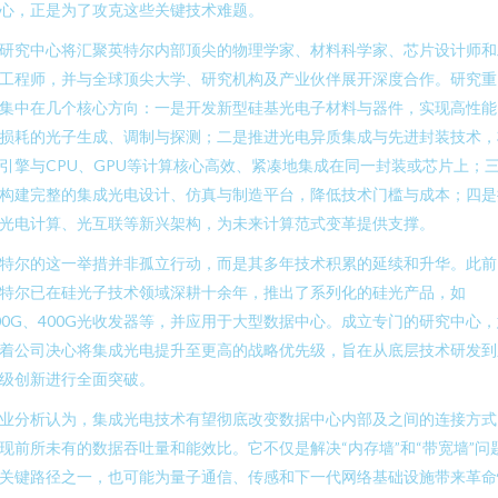
心，正是为了攻克这些关键技术难题。
研究中心将汇聚英特尔内部顶尖的物理学家、材料科学家、芯片设计师和
工程师，并与全球顶尖大学、研究机构及产业伙伴展开深度合作。研究重
集中在几个核心方向：一是开发新型硅基光电子材料与器件，实现高性能
损耗的光子生成、调制与探测；二是推进光电异质集成与先进封装技术，
引擎与CPU、GPU等计算核心高效、紧凑地集成在同一封装或芯片上；
构建完整的集成光电设计、仿真与制造平台，降低技术门槛与成本；四是
光电计算、光互联等新兴架构，为未来计算范式变革提供支撑。
特尔的这一举措并非孤立行动，而是其多年技术积累的延续和升华。此前
特尔已在硅光子技术领域深耕十余年，推出了系列化的硅光产品，如
00G、400G光收发器等，并应用于大型数据中心。成立专门的研究中心
着公司决心将集成光电提升至更高的战略优先级，旨在从底层技术研发到
级创新进行全面突破。
业分析认为，集成光电技术有望彻底改变数据中心内部及之间的连接方式
现前所未有的数据吞吐量和能效比。它不仅是解决“内存墙”和“带宽墙”问
关键路径之一，也可能为量子通信、传感和下一代网络基础设施带来革命