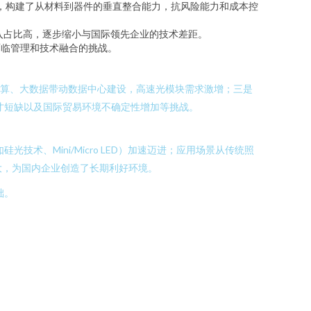
延伸，构建了从材料到器件的垂直整合能力，抗风险能力和成本控
发投入占比高，逐步缩小与国际领先企业的技术差距。
面临管理和技术融合的挑战。
云计算、大数据带动数据中心建设，高速光模块需求激增；三是
才短缺以及国际贸易环境不确定性增加等挑战。
、Mini/Micro LED）加速迈进；应用场景从传统照
大，为国内企业创造了长期利好环境。
础。