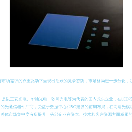
新与市场需求的双重驱动下呈现出活跃的竞争态势，市场格局进一步分化，
：一是以三安光电、华灿光电、乾照光电等为代表的国内龙头企业，在LE
的光通信器件厂商，受益于数据中心和5G建设的前期布局，在高速光模
。整体市场集中度有所提升，头部企业在资本、技术和客户资源方面积累