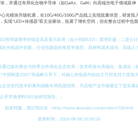
续扩张，并通过布局化合物半导体（如GaAs、GaN）向高端光电子领域
心光模块升级机遇，在10G/40G/100G产品线上实现批量供货，研
，实现“LED+传感器”双主业驱动，拓展了增长空间，但在整合过程中也
LED照明渗透率持续提高及显示应用（如小间距LED）需求旺盛；二是
成化光电器件创新。行业也面临价格竞争激烈、原材料成本波动、高端人
通过纵向整合与跨界合作强化生态布局；技术研发向高端化、集成化（如硅光技术
“中国制造2025”等战略引导下，对核心光电器件的自主可控支持力度加
领先企业依托技术积累和战略布局巩固优势，为后续产业升级奠定了坚实基
于公开市场资料与行业研究报告。）
如若转载，请注明出处：http://www.akesukz.com/product/18.html
更新时间：2026-08-08 20:50:26